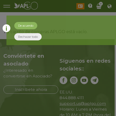
0
De acuerdo
Tu carrito de compras APLGO está vacío.
Rechazar todo
Conviértete en
Síguenos en redes
asociado
sociales::
¿Interesado en
convertirse en Asociado?
Inscríbete ahora
EE.UU.
844.888.4111
support.us@aplgo.com
Horario: Lunes a Viernes
de 10 AM a 7 PM (hora del