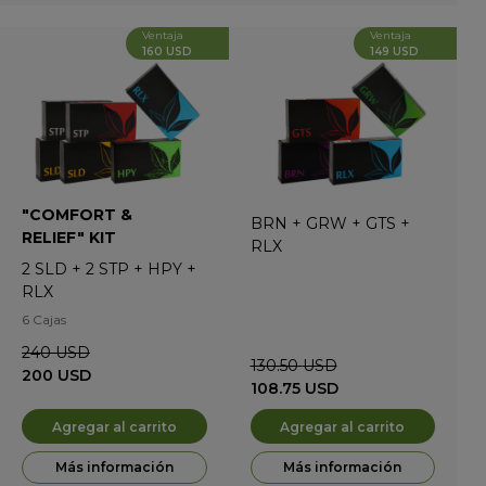
Ventaja
Ventaja
160 USD
149 USD
"COMFORT &
BRN
+
GRW
+
GTS
+
RELIEF" KIT
RLX
2
SLD
+
2
STP
+
HPY
+
RLX
6 Cajas
240
USD
130.50
USD
200
USD
108.75
USD
Agregar al carrito
Agregar al carrito
Más información
Más información