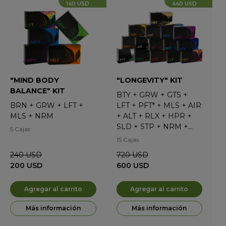
140 USD
440 USD
"MIND BODY
"LONGEVITY" KIT
BALANCE" KIT
BTY
+
GRW
+
GTS
+
BRN
+
GRW
+
LFT
+
LFT
+
PFT*
+
MLS
+
AIR
MLS
+
NRM
+
ALT
+
RLX
+
HPR
+
SLD
+
STP
+
NRM
+
5 Cajas
BRN
+
HRT
15 Cajas
240
USD
720
USD
200
USD
600
USD
Agregar al carrito
Agregar al carrito
Más información
Más información