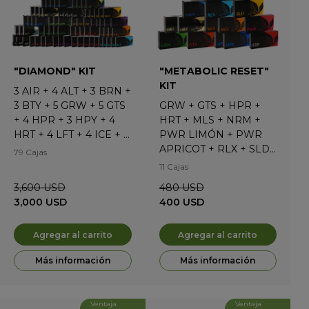
"DIAMOND" KIT
"METABOLIC RESET"
KIT
3
AIR
+
4
ALT
+
3
BRN
+
3
BTY
+
5
GRW
+
5
GTS
GRW
+
GTS
+
HPR
+
+
4
HPR
+
3
HPY
+
4
HRT
+
MLS
+
NRM
+
HRT
+
4
LFT
+
4
ICE
+
4
PWR LIMÓN
+
PWR
MLS
+
5
NRM
+
3
PFT*
APRICOT
+
RLX
+
SLD
79 Cajas
+
5
PWR APRICOT
+
5
+
STP
11 Cajas
PWR LIMÓN
+
5
RLX
+
3,600
USD
480
USD
5
SLD
+
5
STP
3,000
USD
400
USD
Agregar al carrito
Agregar al carrito
Más información
Más información
Ventaja
Ventaja