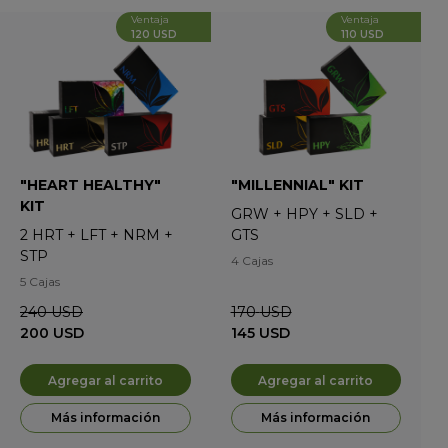
Ventaja
Ventaja
120 USD
110 USD
"HEART HEALTHY"
"MILLENNIAL" KIT
KIT
GRW
+
HPY
+
SLD
+
2
HRT
+
LFT
+
NRM
+
GTS
STP
4 Cajas
5 Cajas
240
USD
170
USD
200
USD
145
USD
Agregar al carrito
Agregar al carrito
Más información
Más información