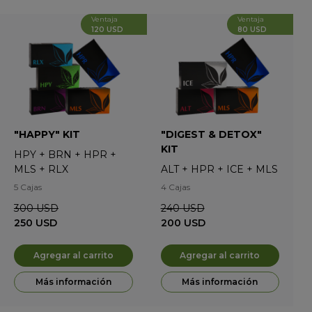
Ventaja
Ventaja
120 USD
80 USD
"HAPPY" KIT
"DIGEST & DETOX"
KIT
HPY
+
BRN
+
HPR
+
MLS
+
RLX
ALT
+
HPR
+
ICE
+
MLS
5 Cajas
4 Cajas
300
USD
240
USD
250
USD
200
USD
Agregar al carrito
Agregar al carrito
Más información
Más información