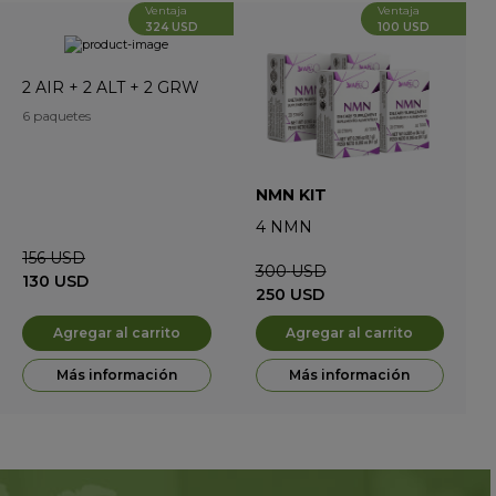
Ventaja
Ventaja
324 USD
100 USD
2
AIR
+
2
ALT
+
2
GRW
6 paquetes
NMN KIT
4
NMN
156
USD
300
USD
130
USD
250
USD
Agregar al carrito
Agregar al carrito
Más información
Más información