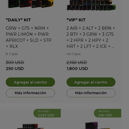
"DAILY" KIT
"VIP" KIT
GRW
+
GTS
+
NRM
+
2
AIR
+
2
ALT
+
2
BRN
+
PWR LIMÓN
+
PWR
2
BTY
+
3
GRW
+
3
GTS
APRICOT
+
SLD
+
STP
+
2
HPR
+
2
HPY
+
2
+
RLX
HRT
+
2
LFT
+
2
ICE
+
2
MLS
+
3
NRM
+
2
PFT*
8 Cajas
46 Cajas
+
3
PWR APRICOT
+
3
300
USD
2,160
USD
PWR LIMÓN
+
3
RLX
+
250
USD
1,800
USD
3
SLD
+
3
STP
Agregar al carrito
Agregar al carrito
Más información
Más información
Ventaja
Ventaja
2,220 USD
240 USD