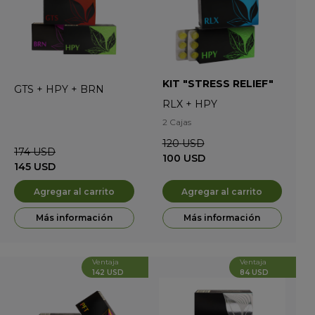
KIT "STRESS RELIEF"
GTS
+
HPY
+
BRN
RLX
+
HPY
2 Cajas
120
USD
174
USD
100
USD
145
USD
Agregar al carrito
Agregar al carrito
Más información
Más información
Ventaja
Ventaja
142 USD
84 USD