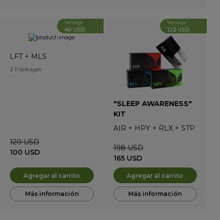
Ventaja
Ventaja
40 USD
122 USD
LFT
+
MLS
2 Packages
"SLEEP AWARENESS"
KIT
AIR
+
HPY
+
RLX
+
STP
120
USD
198
USD
100
USD
165
USD
Agregar al carrito
Agregar al carrito
Más información
Más información