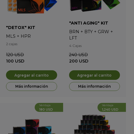
"ANTI AGING" KIT
"DETOX" KIT
BRN
+
BTY
+
GRW
+
MLS
+
HPR
LFT
2 cajas
4 Cajas
120
USD
240
USD
100
USD
200
USD
Agregar al carrito
Agregar al carrito
Más información
Más información
Ventaja
Ventaja
180 USD
1,240 USD