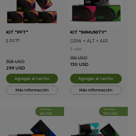
KIT "PFT"
KIT "IMMUNITY"
5
PFT*
GRW
+
ALT
+
AIR
3 cajas
156
USD
358
USD
130
USD
299
USD
Agregar al carrito
Agregar al carrito
Más información
Más información
Ventaja
Ventaja
40 USD
100 USD