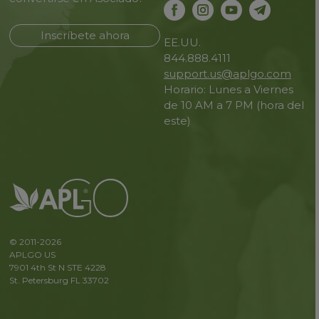
Inscríbete ahora
EE.UU.
844.888.4111
support.us@aplgo.com
Horario: Lunes a Viernes
de 10 AM a 7 PM (hora del
este)
© 2011-2026
APLGO US
7901 4th St N STE 4228
St. Petersburg FL 33702