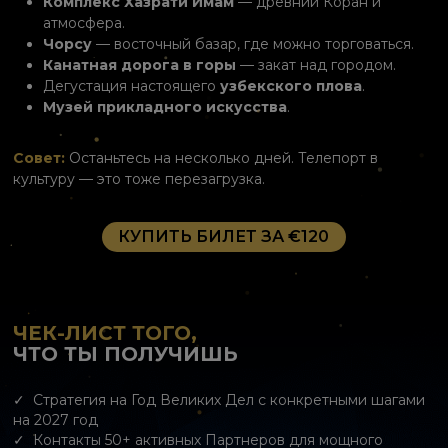
Комплекс Хазрати Имам
— древний Коран и
атмосфера.
Чорсу
— восточный базар, где можно торговаться.
Канатная дорога в горы
— закат над городом.
Дегустация настоящего
узбекского плова
.
Музей прикладного искусства
.
Совет:
Останьтесь на несколько дней. Телепорт в
культуру — это тоже перезагрузка.
КУПИТЬ БИЛЕТ ЗА €120
ЧЕК-ЛИСТ ТОГО,
ЧТО ТЫ ПОЛУЧИШЬ
Стратегия на Год Великих Дел с конкретными шагами
на 2027 год
Контакты 50+ активных Партнеров для мощного