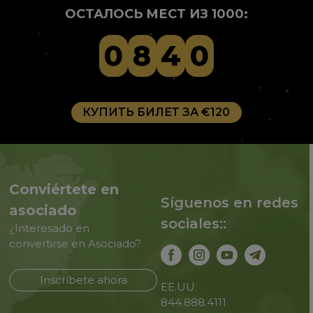
ОСТАЛОСЬ МЕСТ ИЗ 1000:
0
8
4
0
КУПИТЬ БИЛЕТ ЗА €120
Conviértete en
Síguenos en redes
asociado
sociales::
¿Interesado en
convertirse en Asociado?
Inscríbete ahora
EE.UU.
844.888.4111