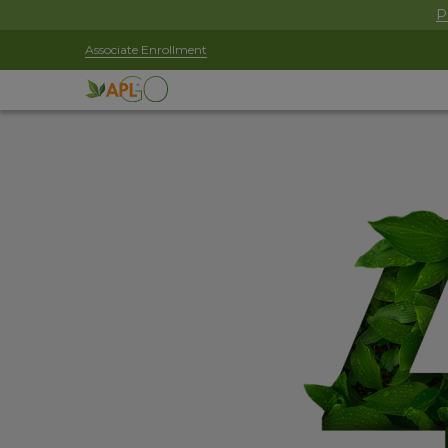
P
Associate Enrollment