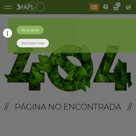
0
De acuerdo
Rechazar todo
// PÁGINA NO ENCONTRADA //