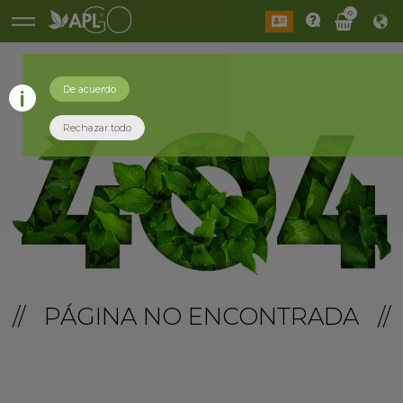
0
De acuerdo
Rechazar todo
// PÁGINA NO ENCONTRADA //