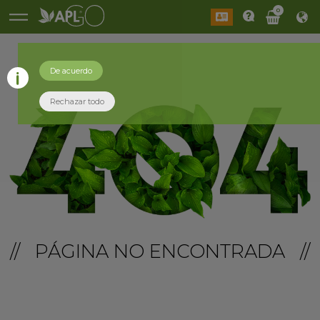
0
De acuerdo
Rechazar todo
// PÁGINA NO ENCONTRADA //