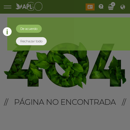
0
De acuerdo
Rechazar todo
// PÁGINA NO ENCONTRADA //