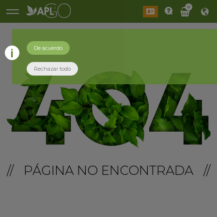
0
De acuerdo
Rechazar todo
// PÁGINA NO ENCONTRADA //