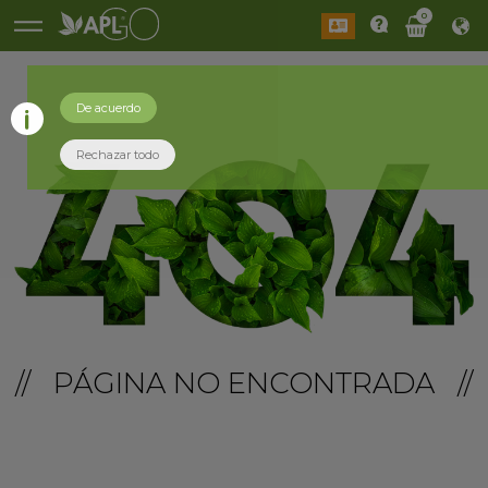
0
De acuerdo
Rechazar todo
// PÁGINA NO ENCONTRADA //