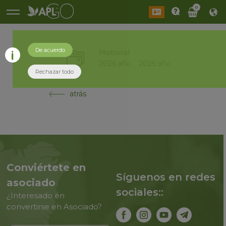
0
De acuerdo
Historial
2026 año
2025 año
Rechazar todo
atrás
Conviértete en
Síguenos en redes
asociado
sociales::
¿Interesado en
convertirse en Asociado?