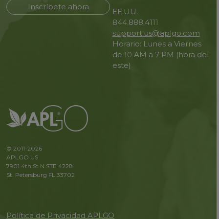
Inscríbete ahora
EE.UU.
844.888.4111
support.us@aplgo.com
Horario: Lunes a Viernes
de 10 AM a 7 PM (hora del
este)
© 2011-2026
APLGO US
7901 4th St N STE 4228
St. Petersburg FL 33702
Política de Privacidad APLGO