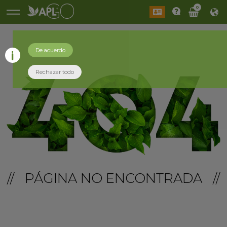
0
De acuerdo
Rechazar todo
// PÁGINA NO ENCONTRADA //