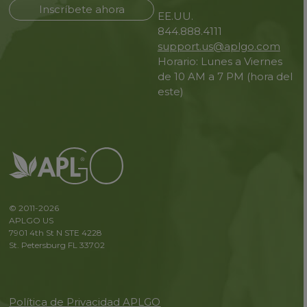
Inscríbete ahora
EE.UU.
844.888.4111
support.us@aplgo.com
Horario: Lunes a Viernes
de 10 AM a 7 PM (hora del
este)
© 2011-2026
APLGO US
7901 4th St N STE 4228
St. Petersburg FL 33702
Política de Privacidad APLGO