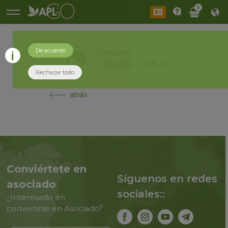
0
De acuerdo
Historial
2026 año
2025 año
Rechazar todo
atrás
Conviértete en
Síguenos en redes
asociado
sociales::
¿Interesado en
convertirse en Asociado?