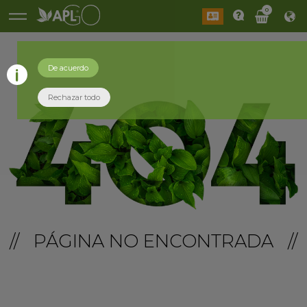
0
De acuerdo
Rechazar todo
// PÁGINA NO ENCONTRADA //