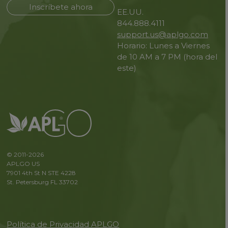
Inscríbete ahora
EE.UU.
844.888.4111
support.us@aplgo.com
Horario: Lunes a Viernes
de 10 AM a 7 PM (hora del
este)
© 2011-2026
APLGO US
7901 4th St N STE 4228
St. Petersburg FL 33702
Política de Privacidad APLGO