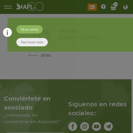
0
De acuerdo
Historial
2026 año
2025 año
Rechazar todo
atrás
Conviértete en
Síguenos en redes
asociado
sociales::
¿Interesado en
convertirse en Asociado?