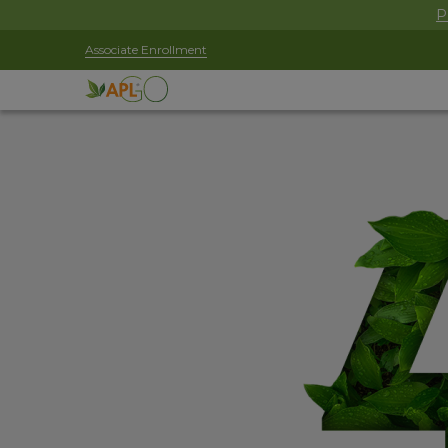
P
Associate Enrollment