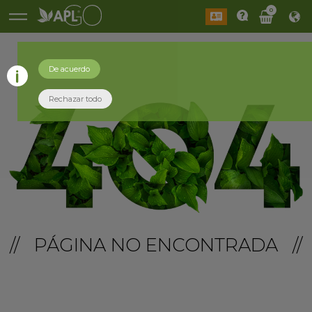
0
De acuerdo
Rechazar todo
// PÁGINA NO ENCONTRADA //