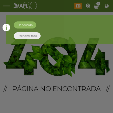
0
De acuerdo
Rechazar todo
// PÁGINA NO ENCONTRADA //