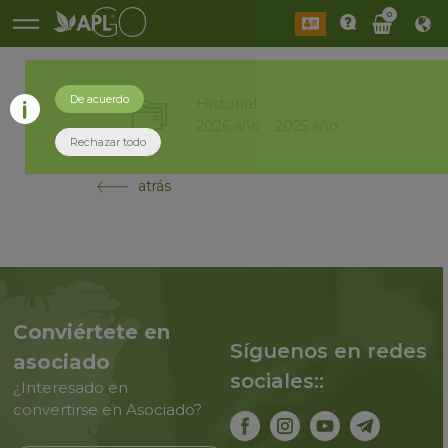
0
De acuerdo
Historial
2026 año
2025 año
Rechazar todo
atrás
Conviértete en
Síguenos en redes
asociado
sociales::
¿Interesado en
convertirse en Asociado?