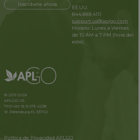
Inscríbete ahora
EE.UU.
844.888.4111
support.us@aplgo.com
Horario: Lunes a Viernes
de 10 AM a 7 PM (hora del
este)
© 2011-2026
APLGO US
7901 4th St N STE 4228
St. Petersburg FL 33702
Política de Privacidad APLGO