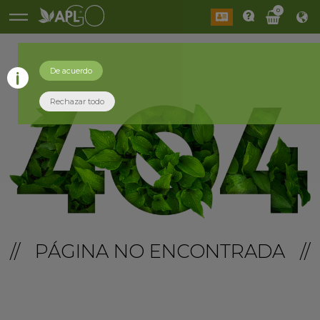
0
De acuerdo
Rechazar todo
// PÁGINA NO ENCONTRADA //