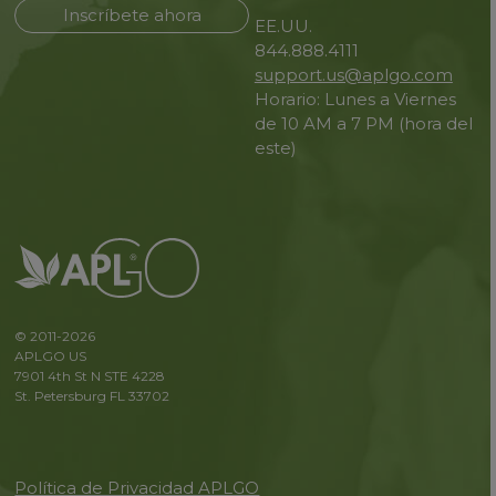
Inscríbete ahora
EE.UU.
844.888.4111
support.us@aplgo.com
Horario: Lunes a Viernes
de 10 AM a 7 PM (hora del
este)
© 2011-2026
APLGO US
7901 4th St N STE 4228
St. Petersburg FL 33702
Política de Privacidad APLGO