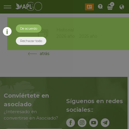
0
De acuerdo
Historial
2026 año
2025 año
Rechazar todo
atrás
Conviértete en
Síguenos en redes
asociado
sociales::
¿Interesado en
convertirse en Asociado?