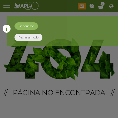
0
De acuerdo
Rechazar todo
// PÁGINA NO ENCONTRADA //