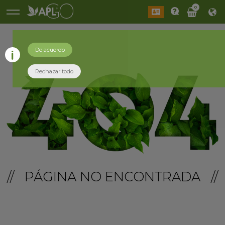
0
De acuerdo
Rechazar todo
// PÁGINA NO ENCONTRADA //