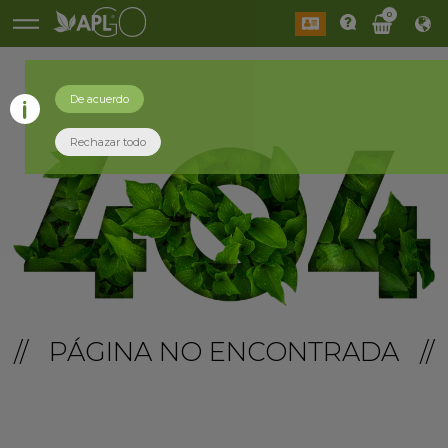
0
De acuerdo
Rechazar todo
// PÁGINA NO ENCONTRADA //