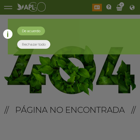
0
De acuerdo
Rechazar todo
// PÁGINA NO ENCONTRADA //