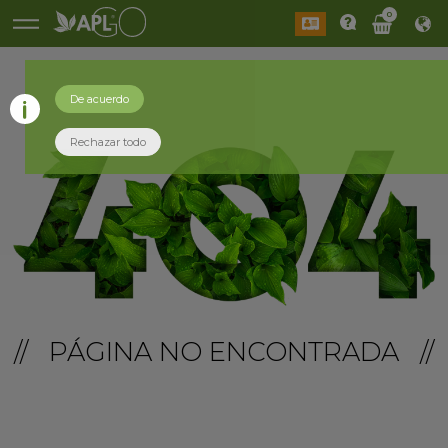
0
De acuerdo
Rechazar todo
// PÁGINA NO ENCONTRADA //