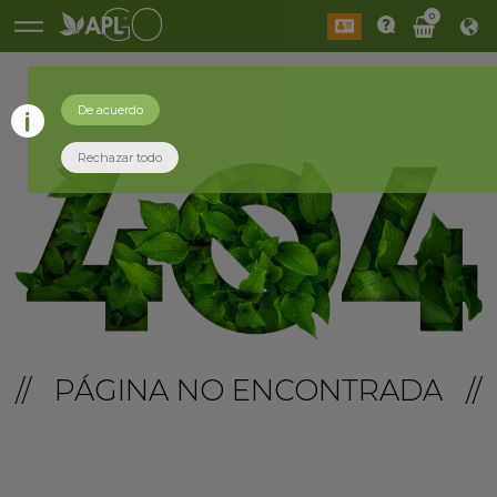
0
De acuerdo
Rechazar todo
// PÁGINA NO ENCONTRADA //