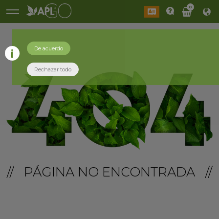
0
De acuerdo
Rechazar todo
// PÁGINA NO ENCONTRADA //