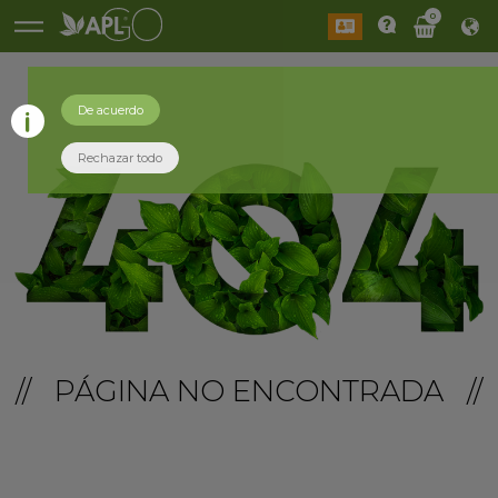
0
De acuerdo
Rechazar todo
// PÁGINA NO ENCONTRADA //