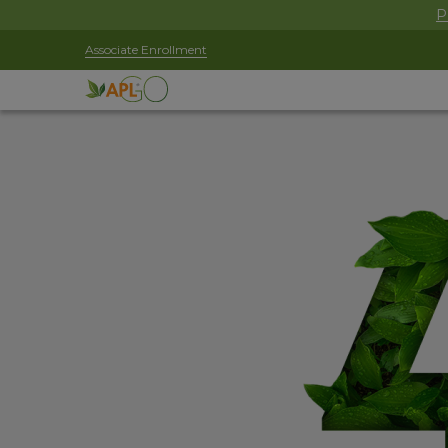
P
Associate Enrollment