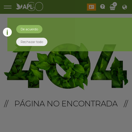
0
De acuerdo
Rechazar todo
// PÁGINA NO ENCONTRADA //