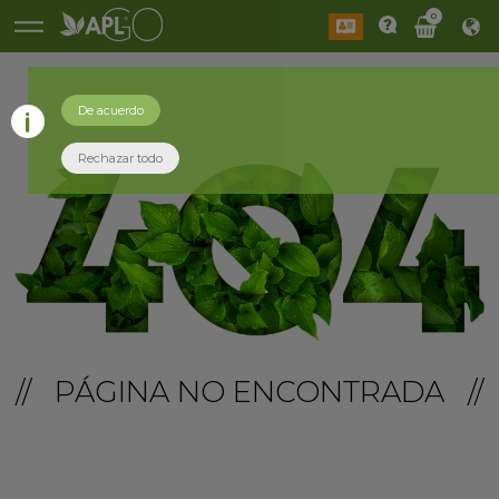
0
De acuerdo
Rechazar todo
// PÁGINA NO ENCONTRADA //