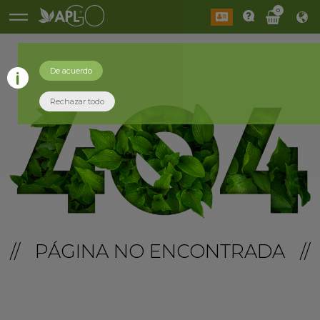
0
De acuerdo
Rechazar todo
// PÁGINA NO ENCONTRADA //