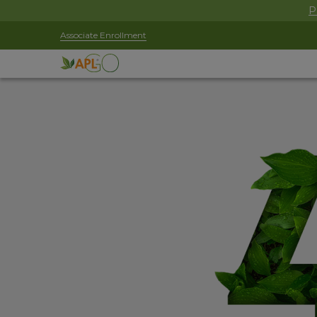
P
Associate Enrollment