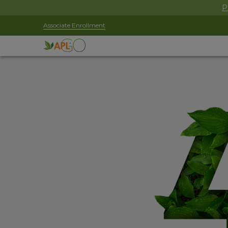
P
Associate Enrollment