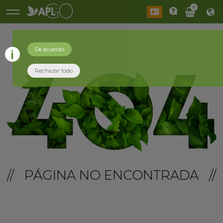
0
De acuerdo
Rechazar todo
// PÁGINA NO ENCONTRADA //