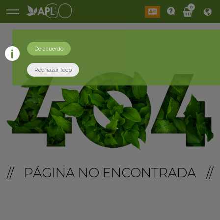
0
De acuerdo
Rechazar todo
// PÁGINA NO ENCONTRADA //