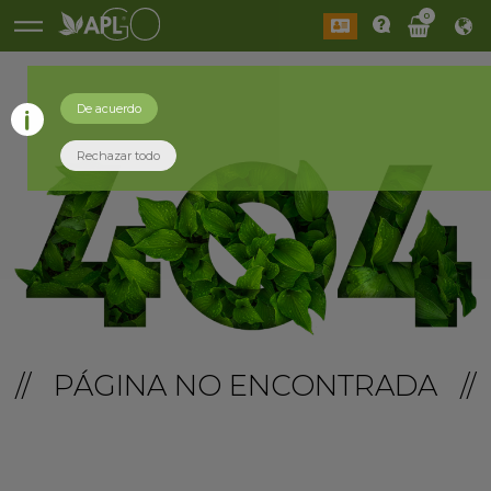
0
De acuerdo
Rechazar todo
// PÁGINA NO ENCONTRADA //