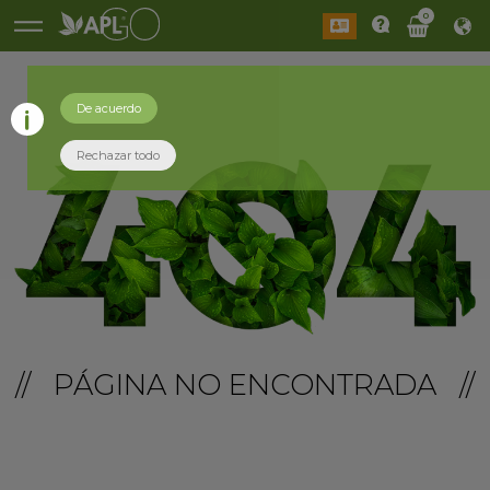
0
De acuerdo
Rechazar todo
// PÁGINA NO ENCONTRADA //