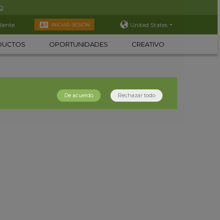
o
liente
United States
INICIAR SESIÓN
DUCTOS
OPORTUNIDADES
CREATIVO
De acuerdo
Rechazar todo