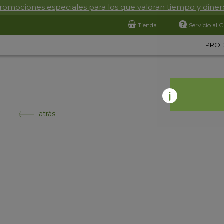
romociones especiales para los que valoran tiempo y diner
Tienda
Servicio al C
PRO
atrás