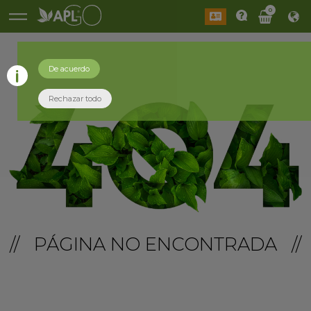
0
De acuerdo
Rechazar todo
// PÁGINA NO ENCONTRADA //